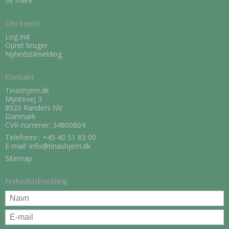
Se mere
Din konto
Log ind
Opret bruger
Nyhedstilmelding
Kontakt
Tinashjem.dk
Myntevej 3
8920 Randers NV
Danmark
CVR-nummer: 34800804
Telefonnr.:
+45 40 51 83 00
E-mail
:
info@tinashjem.dk
Sitemap
Nyhedstilmelding