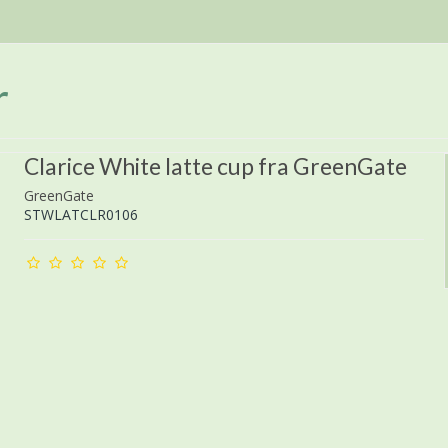
r
Clarice White latte cup fra GreenGate
GreenGate
STWLATCLR0106