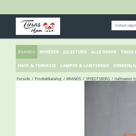
BRANDS
NYHEDER
JULESTUEN
ALLE VARER
TINAS
HAVE & TERRASSE
LAMPER & LANTERNER
KØKKENLI
Forside
/
Produktkatalog
/
BRANDS
/
SPEEDTSBERG
/
Halloween f