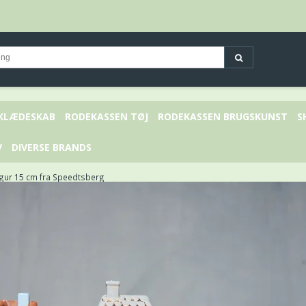
 KLÆDESKAB
RODEKASSEN TØJ
RODEKASSEN BRUGSKUNST
S
V
DIVERSE BRANDS
igur 15 cm fra Speedtsberg