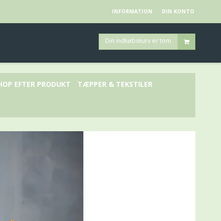
INFORMATION
DIN KONTO
Din indkøbskurv er tom
HOP EFTER PRODUKT
TÆPPER & TEKSTILER