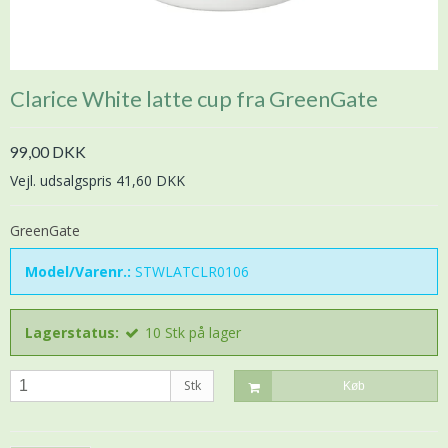
Clarice White latte cup fra GreenGate
99,00 DKK
Vejl. udsalgspris 41,60 DKK
GreenGate
Model/Varenr.:
STWLATCLR0106
Lagerstatus:
10
Stk
på lager
Stk
Køb