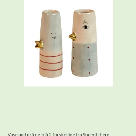
Vase and grå og blå 2 forskellige fra Speedtsberg