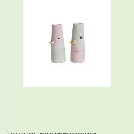
Vase and rosa 2 forskellige fra Speedtsberg