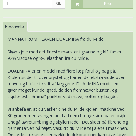
Stk
Køb
Beskrivelse
MANNA FROM HEAVEN DUALMINA fra du Milde.
Skøn kjole med det fineste mønster i grønne og blå farver i
92% viscose og 8% elasthan fra du Milde.
DUALMINA er en model med flere læg fortil og bag på.
Kjolen sidder til over brystet og har en del ekstra vidde over
mave og hofter i kraft af læggene. DUALMINA modellen
giver meget kvindelighed, da den fremhæver busten, og
skjuler evt. “ømme” punkter ved mave, hofter og bagdel.
Vi anbefaler, at du vasker dine du Milde kjoler i maskine ved
30 grader med vrangen ud. Lad dem hængetørre på en bøjle.
Undgå tørretumbling og skyllemiddel. Det slider på fibrene og
fjerner farven på tøjet. Vask dit du Milde tøj alene i maskinen.
De søde strikkede eller hæklede dekorationer kan tage farve