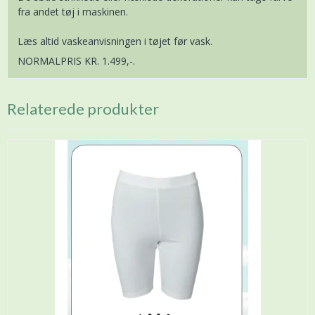
fra andet tøj i maskinen.
Læs altid vaskeanvisningen i tøjet før vask.
NORMALPRIS KR. 1.499,-.
Relaterede produkter