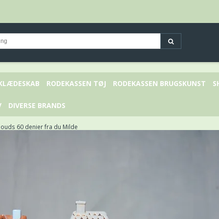
 KLÆDESKAB
RODEKASSEN TØJ
RODEKASSEN BRUGSKUNST
S
V
DIVERSE BRANDS
ouds 60 denier fra du Milde