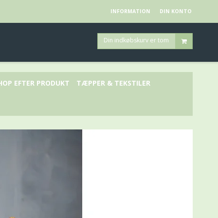
INFORMATION
DIN KONTO
Din indkøbskurv er tom
HOP EFTER PRODUKT
TÆPPER & TEKSTILER