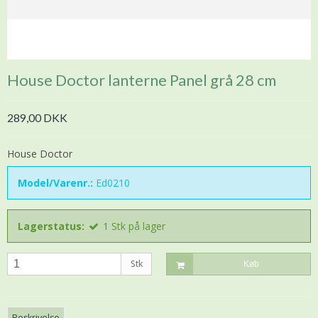
House Doctor lanterne Panel grå 28 cm
289,00 DKK
House Doctor
Model/Varenr.:
Ed0210
Lagerstatus:
1
Stk
på lager
Stk
Køb
Beskrivelse