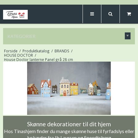
KATEGORIER
Forside
/
Produktkatalog
/
BRANDS
/
HOUSE DOCTOR
/
House Doctor lanterne Panel grå 28 cm
Skønne dekorationer til dit hjem
Hos Tinashjem finder du mange skønne huse til fyrfadslys eller
lyskæder fra Ib Laursen og Speedtsberg