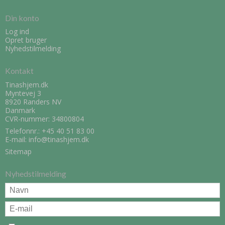
Din konto
Log ind
Opret bruger
Nyhedstilmelding
Kontakt
Tinashjem.dk
Myntevej 3
8920 Randers NV
Danmark
CVR-nummer: 34800804
Telefonnr.:
+45 40 51 83 00
E-mail
:
info@tinashjem.dk
Sitemap
Nyhedstilmelding