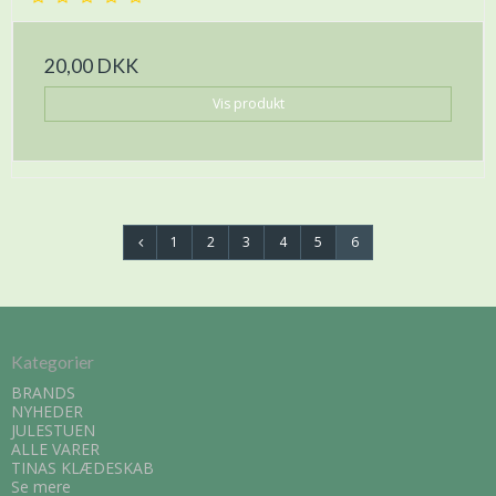
20,00 DKK
Vis produkt
1
2
3
4
5
6
Kategorier
BRANDS
NYHEDER
JULESTUEN
ALLE VARER
TINAS KLÆDESKAB
Se mere