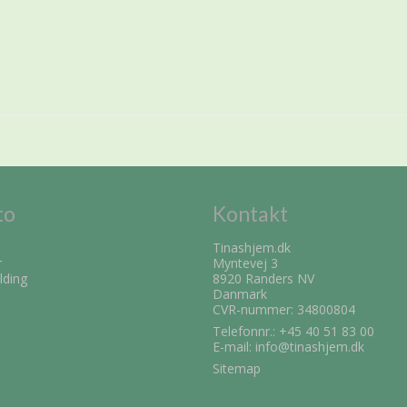
to
Kontakt
Tinashjem.dk
r
Myntevej 3
lding
8920 Randers NV
Danmark
CVR-nummer: 34800804
Telefonnr.:
+45 40 51 83 00
E-mail
:
info@tinashjem.dk
Sitemap