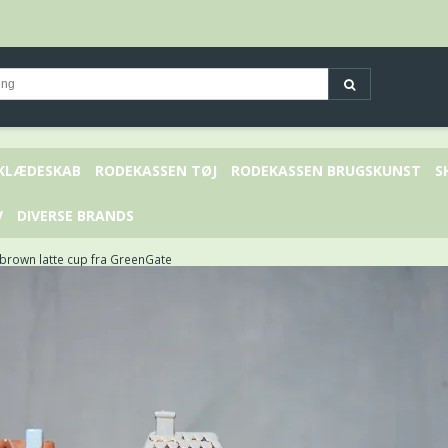
 KLÆDESKAB
RODEKASSEN TØJ
RODEKASSEN BRUGSKUNST
S
V
DIVERSE BRANDS
 brown latte cup fra GreenGate