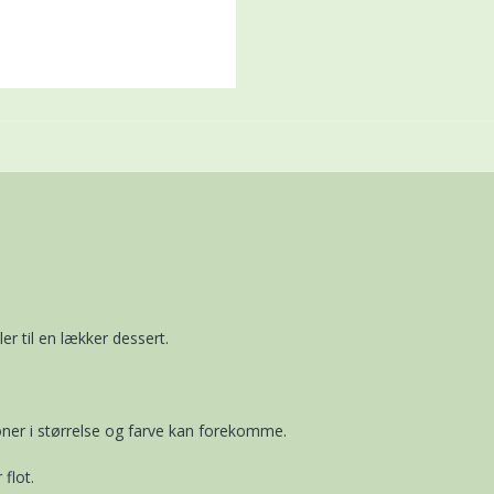
er til en lækker dessert.
ner i størrelse og farve kan forekomme.
flot.