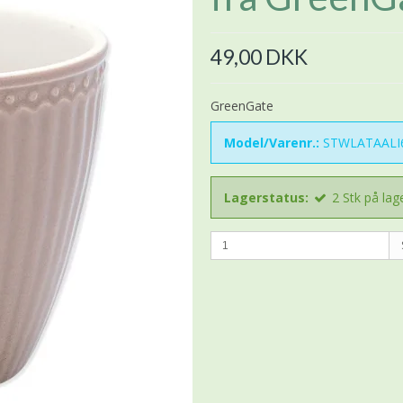
49,00 DKK
GreenGate
Model/Varenr.:
STWLATAALI
Lagerstatus:
2
Stk
på lag