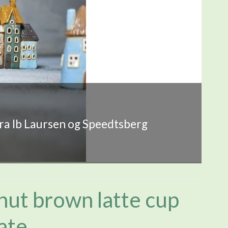
fra Ib Laursen og Speedtsberg
nut brown latte cup
ate