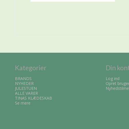
Kategorier
Din kon
BRANDS
Log ind
NYHEDER
Opret bruge
JULESTUEN
Nyhedstilme
ALLE VARER
TINAS KLÆDESKAB
Se mere