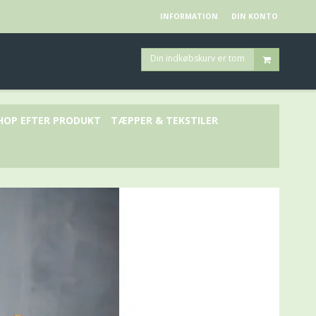
INFORMATION
DIN KONTO
Din indkøbskurv er tom
HOP EFTER PRODUKT
TÆPPER & TEKSTILER