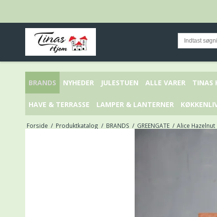
BRANDS
NYHEDER
JULESTUEN
ALLE VARER
TINAS
HAVE & TERRASSE
LAMPER & LANTERNER
KØKKENLI
Forside
/
Produktkatalog
/
BRANDS
/
GREENGATE
/
Alice Hazelnut