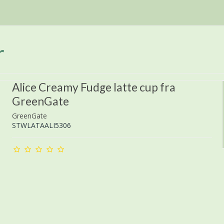
r
Alice Creamy Fudge latte cup fra
GreenGate
GreenGate
STWLATAALI5306