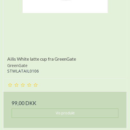
Ailis White latte cup fra GreenGate
GreenGate
STWLATAIL0106
99,00 DKK
Vis produkt