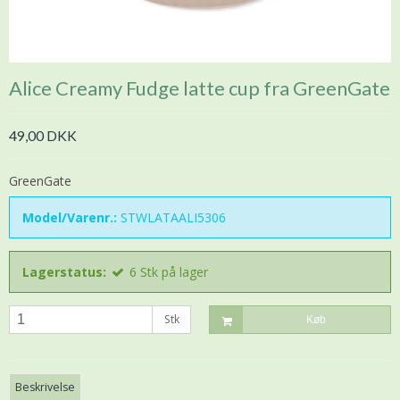
Alice Creamy Fudge latte cup fra GreenGate
49,00 DKK
GreenGate
Model/Varenr.:
STWLATAALI5306
Lagerstatus:
6
Stk
på lager
Stk
Køb
Beskrivelse