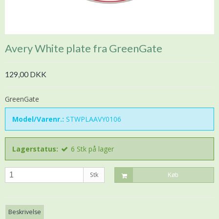
Avery White plate fra GreenGate
129,00 DKK
GreenGate
Model/Varenr.:
STWPLAAVY0106
Lagerstatus:
6
Stk
på lager
Stk
Køb
Beskrivelse