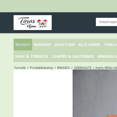
BRANDS
NYHEDER
JULESTUEN
ALLE VARER
TINAS
HAVE & TERRASSE
LAMPER & LANTERNER
KØKKENLI
Forside
/
Produktkatalog
/
BRANDS
/
GREENGATE
/
Avery White la