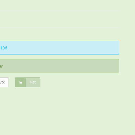
106
er
Stk
Køb