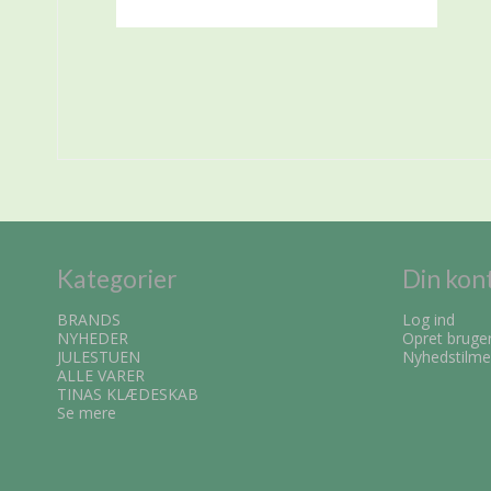
Kategorier
Din kon
BRANDS
Log ind
NYHEDER
Opret bruge
JULESTUEN
Nyhedstilme
ALLE VARER
TINAS KLÆDESKAB
Se mere