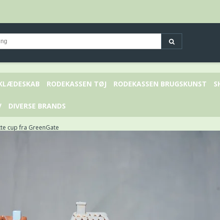
 KLÆDESKAB
RODEKASSEN TØJ
RODEKASSEN BRUGSKUNST
S
V
DIVERSE BRANDS
tte cup fra GreenGate