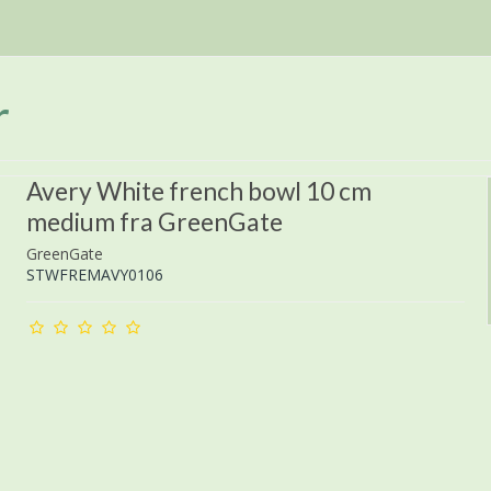
r
Avery White french bowl 10 cm
medium fra GreenGate
GreenGate
STWFREMAVY0106