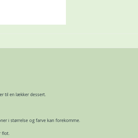
r til en lækker dessert.
ner i størrelse og farve kan forekomme.
flot.