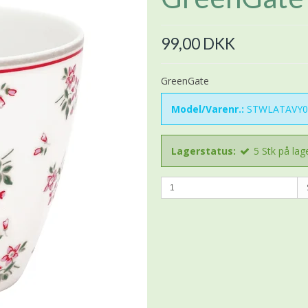
99,00 DKK
GreenGate
Model/Varenr.:
STWLATAVY0
Lagerstatus:
5
Stk
på lag