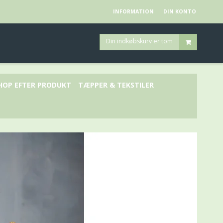
INFORMATION
DIN KONTO
Din indkøbskurv er tom
HOP EFTER PRODUKT
TÆPPER & TEKSTILER