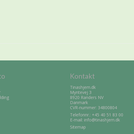
to
Kontakt
Tinashjem.dk
r
Myntevej 3
lding
8920 Randers NV
Danmark
CVR-nummer: 34800804
Telefonnr.:
+45 40 51 83 00
E-mail
:
info@tinashjem.dk
Sitemap