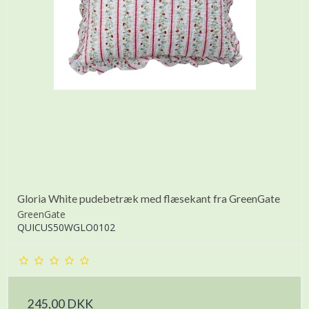
Gloria White pudebetræk med flæsekant fra GreenGate
GreenGate
QUICUS50WGLO0102
245,00 DKK