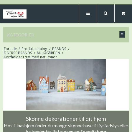
KATEGORIER
Forside
/
Produktkatalog
/
BRANDS
/
DIVERSE BRANDS
/
MILJØGÅRDEN
/
Kortholder i træ med natursnor
Skønne dekorationer til dit hjem
Hos Tinashjem finder du mange skønne huse til fyrfadslys eller
lyskæder fra Ib Laursen og Speedtsberg