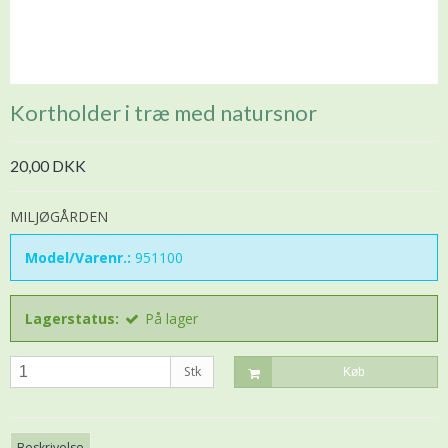
Kortholder i træ med natursnor
20,00 DKK
MILJØGÅRDEN
Model/Varenr.:
951100
Lagerstatus:
På lager
Stk
Køb
Beskrivelse