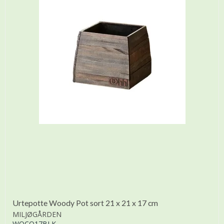
Urtepotte Woody Pot sort 21 x 21 x 17 cm
MILJØGÅRDEN
WOCO17BLK