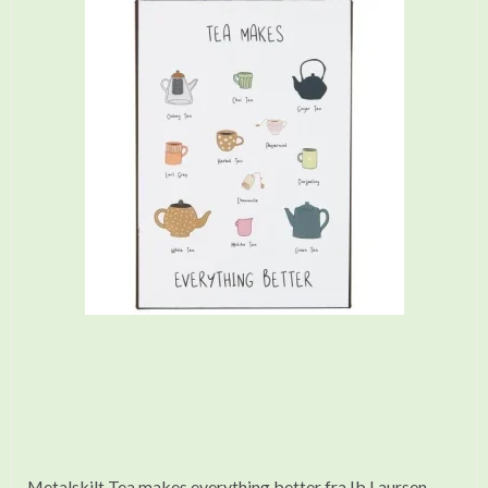
Metalskilt Tea makes everything better fra Ib Laursen