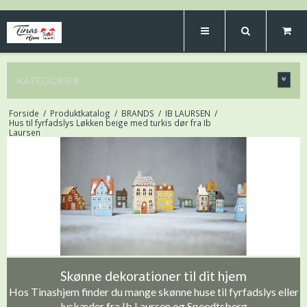
KATEGORIER
Forside
/
Produktkatalog
/
BRANDS
/
IB LAURSEN
/
Hus til fyrfadslys Løkken beige med turkis dør fra Ib
Laursen
Skønne dekorationer til dit hjem
Hos Tinashjem finder du mange skønne huse til fyrfadslys eller
lyskæder fra Ib Laursen og Speedtsberg