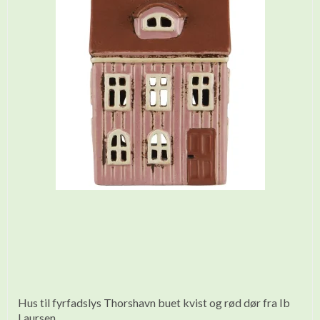
Hus til fyrfadslys Thorshavn buet kvist og rød dør fra Ib
Laursen