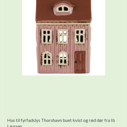
Hus til fyrfadslys Thorshavn buet kvist og rød dør fra Ib
Laursen