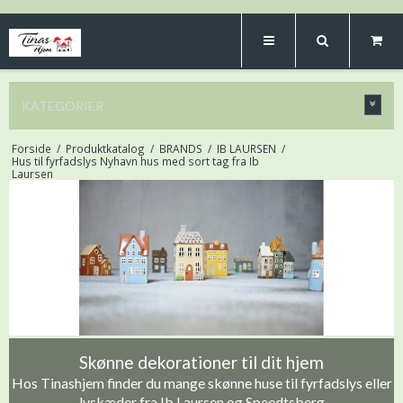
KATEGORIER
Forside
/
Produktkatalog
/
BRANDS
/
IB LAURSEN
/
Hus til fyrfadslys Nyhavn hus med sort tag fra Ib
Laursen
Skønne dekorationer til dit hjem
Hos Tinashjem finder du mange skønne huse til fyrfadslys eller
lyskæder fra Ib Laursen og Speedtsberg