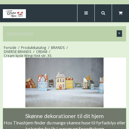
KATEGORIER
Forside
/
Produktkatalog
/
BRANDS
/
DIVERSE BRANDS
/
CREAM
/
Cream kjole Wingi Knit str. XS
Skønne dekorationer til dit hjem
Hos Tinashjem finder du mange skønne huse til fyrfadslys eller
lyskæder fra Ib Laursen og Speedtsberg