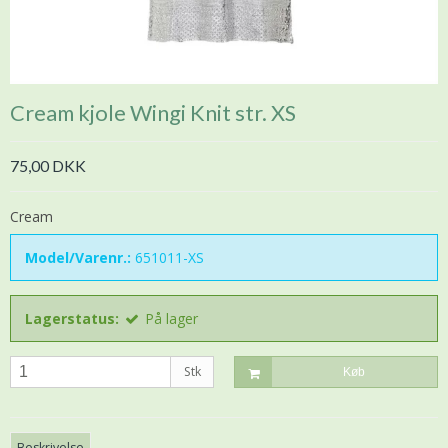
Cream kjole Wingi Knit str. XS
75,00 DKK
Cream
Model/Varenr.:
651011-XS
Lagerstatus:
På lager
Stk
Køb
Beskrivelse