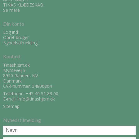
TINAS KLÆDESKAB
Se mere
Din konto
Log ind
Opret bruger
Nyhedstilmelding
Kontakt
Tinashjem.dk
Myntevej 3
8920 Randers NV
Danmark
CVR-nummer: 34800804
Telefonnr.:
+45 40 51 83 00
E-mail
:
info@tinashjem.dk
Sitemap
Nyhedstilmelding