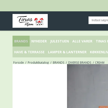
BRANDS
NYHEDER
JULESTUEN
ALLE VARER
TINAS
HAVE & TERRASSE
LAMPER & LANTERNER
KØKKENLI
Forside
/
Produktkatalog
/
BRANDS
/
DIVERSE BRANDS
/
CREAM