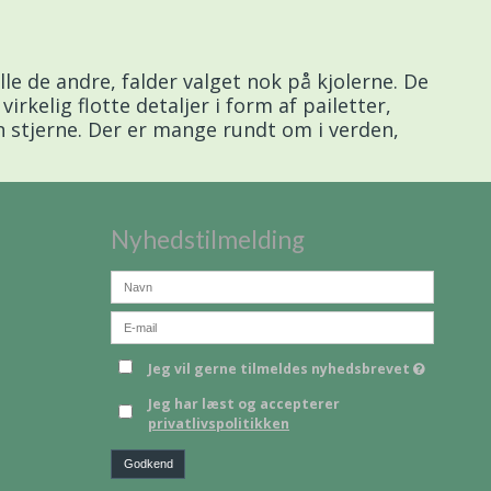
le de andre, falder valget nok på kjolerne. De
kelig flotte detaljer i form af pailetter,
 stjerne. Der er mange rundt om i verden,
Nyhedstilmelding
Jeg vil gerne tilmeldes nyhedsbrevet
Jeg har læst og accepterer
privatlivspolitikken
Godkend