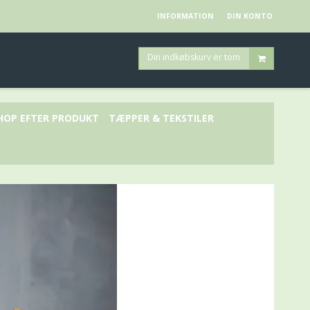
INFORMATION
DIN KONTO
Din indkøbskurv er tom
HOP EFTER PRODUKT
TÆPPER & TEKSTILER