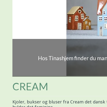
Hos Tinashjem finder du mang
CREAM
Kjoler, bukser og bluser fra Cream det dansk t
hylder det feminine.