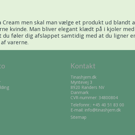
fra Cream men skal man vælge et produkt ud blandt al
 kvinde. Man bliver elegant klædt på i kjoler med vir
du føler dig afslappet samtidig med at du ligner en
 af varerne.
to
Kontakt
Tinashjem.dk
r
Myntevej 3
lding
8920 Randers NV
Danmark
CVR-nummer: 34800804
Telefonnr.:
+45 40 51 83 00
E-mail
:
info@tinashjem.dk
Sitemap