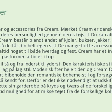
er
ser og accessories fra Cream, Mærket Cream er dansk 
ke deres personlighed gennem deres tøjstil. Du kan 
Cream består blandt andet af kjoler, bukser, jakker,
u får din helt egen stil. De mange flotte accessories
 altid noget til både hverdag og fest. Cream har et 
 pasformen altid er i top.
l tå og fra inderst til yderst. Den karakteristiske st
 lag på lag stil. Moden skifter hele tiden og Cream f
m at bibeholde den romantiske boheme-stil og forsøg
 så kendt for. Derfor er det ikke nødvendigt at udsk
tte sin garderobe på kryds og tværs af de forskellige
id mulighed for at mikse tøjet fra de forskellige kol