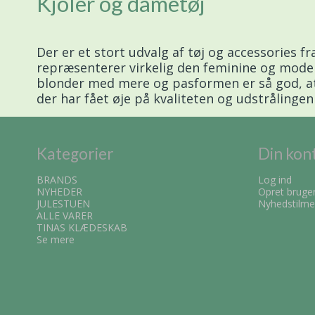
Kjoler og dametøj
Der er et stort udvalg af tøj og accessories 
repræsenterer virkelig den feminine og moderne
blonder med mere og pasformen er så god, at 
der har fået øje på kvaliteten og udstrålingen
Kategorier
Din kon
BRANDS
Log ind
NYHEDER
Opret bruge
JULESTUEN
Nyhedstilme
ALLE VARER
TINAS KLÆDESKAB
Se mere