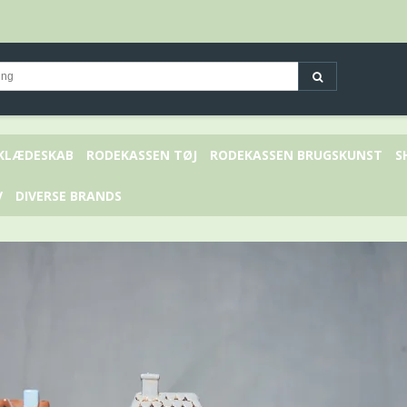
 KLÆDESKAB
RODEKASSEN TØJ
RODEKASSEN BRUGSKUNST
S
V
DIVERSE BRANDS