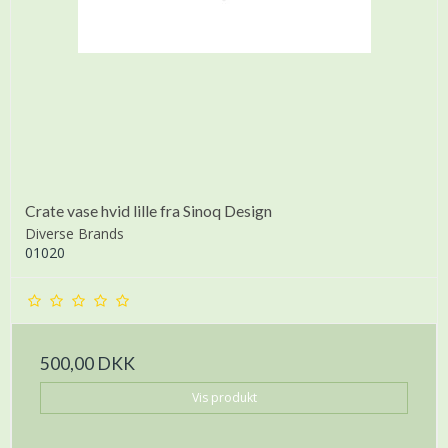
Crate vase hvid lille fra Sinoq Design
Diverse Brands
01020
500,00 DKK
Vis produkt