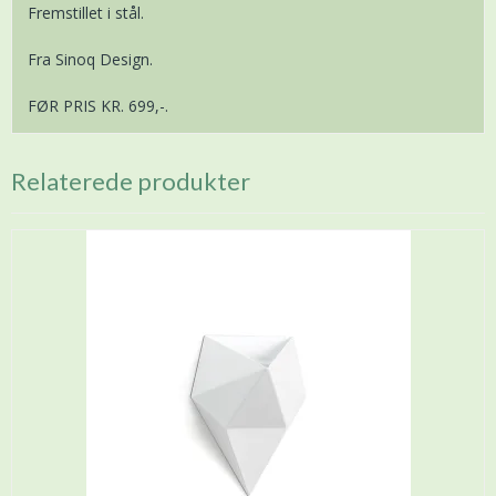
Fremstillet i stål.
Fra Sinoq Design.
FØR PRIS KR. 699,-.
Relaterede produkter