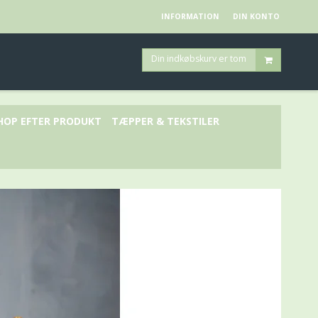
INFORMATION
DIN KONTO
Din indkøbskurv er tom
HOP EFTER PRODUKT
TÆPPER & TEKSTILER