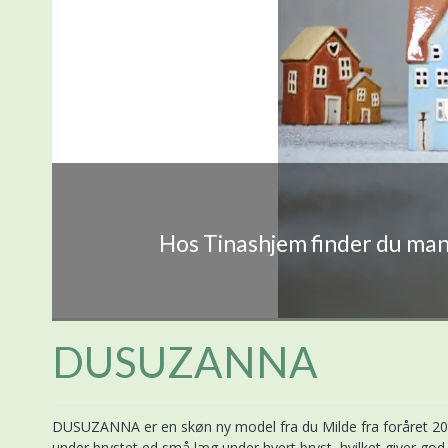
Hos Tinashjem finder du mang
DUSUZANNA
DUSUZANNA er en skøn ny model fra du Milde fra foråret 202
under brystet ed små læg under hvert bryst, hvilket giver go