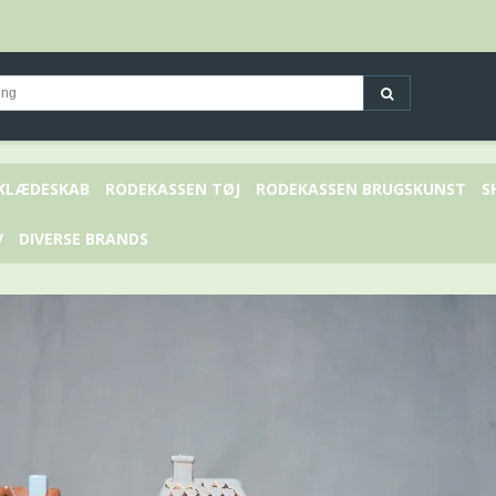
 KLÆDESKAB
RODEKASSEN TØJ
RODEKASSEN BRUGSKUNST
S
V
DIVERSE BRANDS