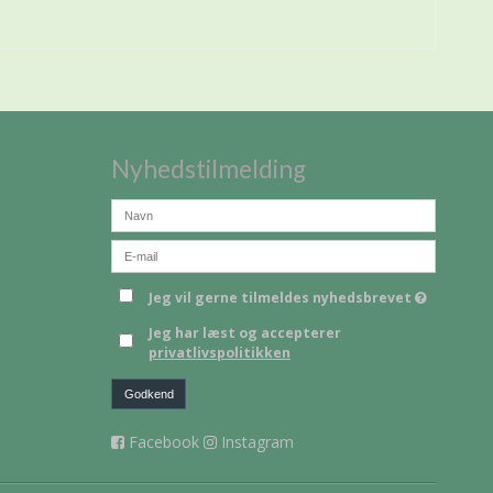
Nyhedstilmelding
Jeg vil gerne tilmeldes nyhedsbrevet
Jeg har læst og accepterer
privatlivspolitikken
Godkend
Facebook
Instagram