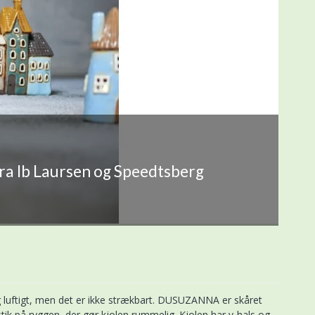
fra Ib Laursen og Speedtsberg
 luftigt, men det er ikke strækbart. DUSUZANNA er skåret
tik på ryggen, der gør kjolen rummelig. Kjolen har v-hals og