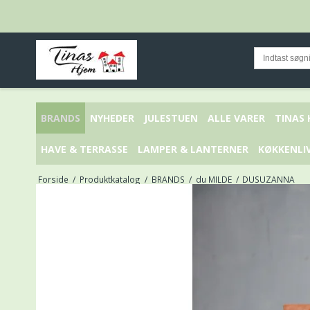
BRANDS
NYHEDER
JULESTUEN
ALLE VARER
TINAS
HAVE & TERRASSE
LAMPER & LANTERNER
KØKKENLI
Forside
/
Produktkatalog
/
BRANDS
/
du MILDE
/
DUSUZANNA