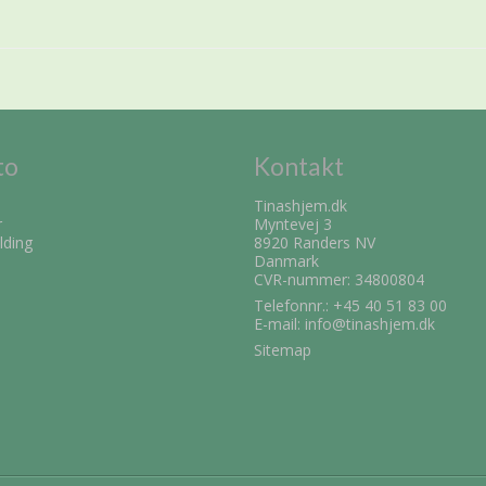
to
Kontakt
Tinashjem.dk
r
Myntevej 3
lding
8920 Randers NV
Danmark
CVR-nummer: 34800804
Telefonnr.:
+45 40 51 83 00
E-mail
:
info@tinashjem.dk
Sitemap