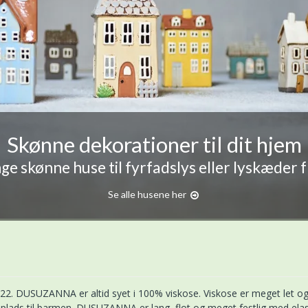
Skønne dekorationer til dit hjem
e skønne huse til fyrfadslys eller lyskæder 
Se alle husene her
2. DUSUZANNA er altid syet i 100% viskose. Viskose er meget let og
d plads til barmen. DUSUZANNA er lang, flot og meget festlig med elas