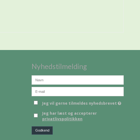
Nyhedstilmelding
Jeg vil gerne tilmeldes nyhedsbrevet
Jeg har læst og accepterer
privatlivspolitikken
Godkend