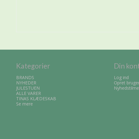
Kategorier
Din kon
BRANDS
Log ind
NYHEDER
Opret bruge
JULESTUEN
Nyhedstilme
ALLE VARER
TINAS KLÆDESKAB
Se mere