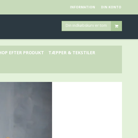
INFORMATION
DIN KONTO
Din indkøbskurv er tom
HOP EFTER PRODUKT
TÆPPER & TEKSTILER