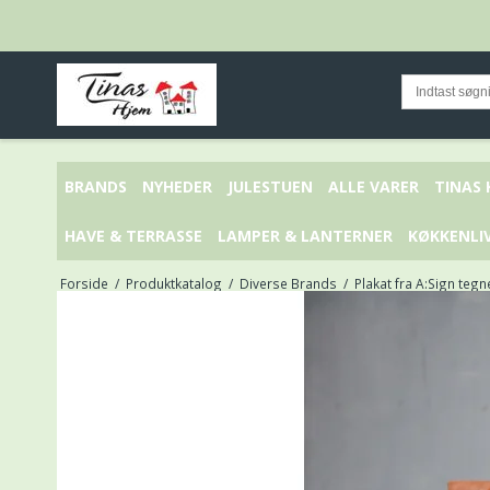
BRANDS
NYHEDER
JULESTUEN
ALLE VARER
TINAS
HAVE & TERRASSE
LAMPER & LANTERNER
KØKKENLI
Forside
/
Produktkatalog
/
Diverse Brands
/
Plakat fra A:Sign tegn