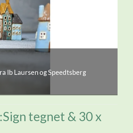
fra Ib Laursen og Speedtsberg
A:Sign tegnet & 30 x