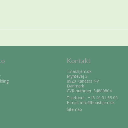
to
Kontakt
Tinashjem.dk
r
Myntevej 3
lding
8920 Randers NV
Danmark
CVR-nummer: 34800804
Telefonnr.:
+45 40 51 83 00
E-mail
:
info@tinashjem.dk
Sitemap