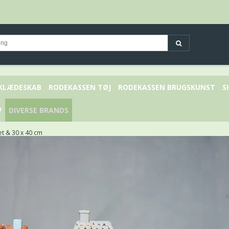
 KLÆDESKAB
RODEKASSEN TØJ
RODEKASSEN BRUGSKUNST
S
V
DIVERSE BRANDS
et & 30 x 40 cm