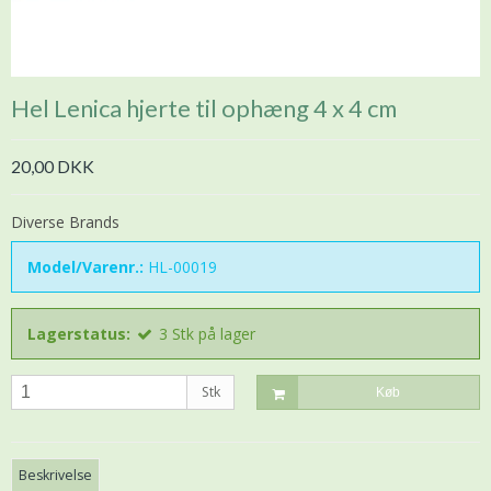
Hel Lenica hjerte til ophæng 4 x 4 cm
20,00 DKK
Diverse Brands
Model/Varenr.:
HL-00019
Lagerstatus:
3
Stk
på lager
Stk
Køb
Beskrivelse