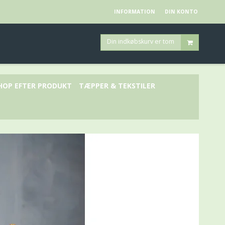
INFORMATION
DIN KONTO
Din indkøbskurv er tom
HOP EFTER PRODUKT
TÆPPER & TEKSTILER