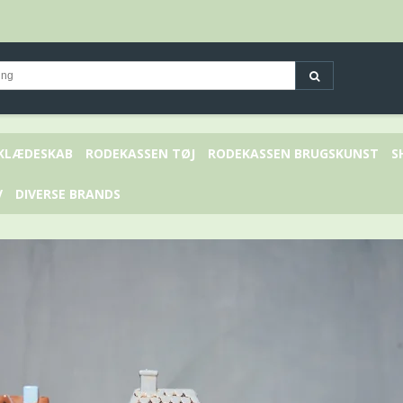
 KLÆDESKAB
RODEKASSEN TØJ
RODEKASSEN BRUGSKUNST
S
V
DIVERSE BRANDS