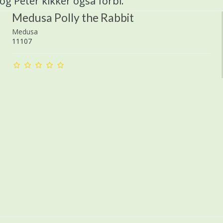
og Peter kikker også forbi.
Medusa Polly the Rabbit
Medusa
11107