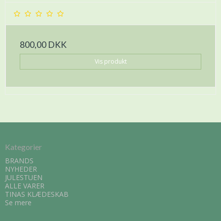
800,00 DKK
Vis produkt
Kategorier
BRANDS
NYHEDER
JULESTUEN
ALLE VARER
TINAS KLÆDESKAB
Se mere