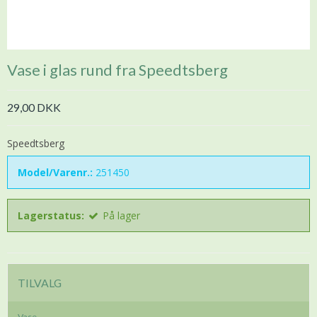
Vase i glas rund fra Speedtsberg
29,00 DKK
Speedtsberg
Model/Varenr.:
251450
Lagerstatus:
På lager
TILVALG
Vase