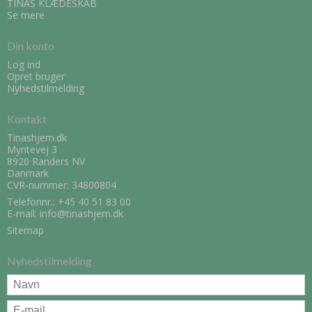
TINAS KLÆDESKAB
Se mere
Din konto
Log ind
Opret bruger
Nyhedstilmelding
Kontakt
Tinashjem.dk
Myntevej 3
8920 Randers NV
Danmark
CVR-nummer: 34800804
Telefonnr.:
+45 40 51 83 00
E-mail
:
info@tinashjem.dk
Sitemap
Nyhedstilmelding