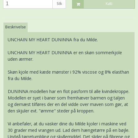
Stk
Køb
Beskrivelse
UNCHAIN MY HEART DUNINNA fra du Milde.
UNCHAIN MY HEART DUNINNA er en skøn sommerkjole
uden ærmer.
Skøn kjole med kæde mønster i 92% viscose og 8% elasthan
fra du Milde.
DUNINNA modellen har en flot pasform til alle kvindekroppe.
Modellen er syet i baner som fremhæver barmen og taljen
og dernæst tilføres der en del vidde over maven som gør, at
den skjuler evt. "ømme" steder på kroppen.
Vi anbefaler, at du vasker dine du Milde kjoler i maskine ved
30 grader med vrangen ud. Lad dem hængetørre på en bøjle.
Undgå tørretumbling og skyllemiddel. Det slider på fibrene og