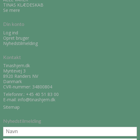
TINAS KLÆDESKAB
Se mere
Din konto
Log ind
Opret bruger
Nyhedstilmelding
Kontakt
Tinashjem.dk
Myntevej 3
8920 Randers NV
Danmark
CVR-nummer: 34800804
Telefonnr.:
+45 40 51 83 00
E-mail
:
info@tinashjem.dk
Sitemap
Nyhedstilmelding