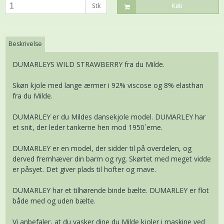
Stk
Køb
Beskrivelse
DUMARLEYS WILD STRAWBERRY fra du Milde.
Skøn kjole med lange ærmer i 92% viscose og 8% elasthan
fra du Milde.
DUMARLEY er du Mildes dansekjole model. DUMARLEY har
et snit, der leder tankerne hen mod 1950´erne.
DUMARLEY er en model, der sidder til på overdelen, og
derved fremhæver din barm og ryg. Skørtet med meget vidde
er påsyet. Det giver plads til hofter og mave.
DUMARLEY har et tilhørende binde bælte. DUMARLEY er flot
både med og uden bælte.
Vi anbefaler, at du vasker dine du Milde kjoler i maskine ved