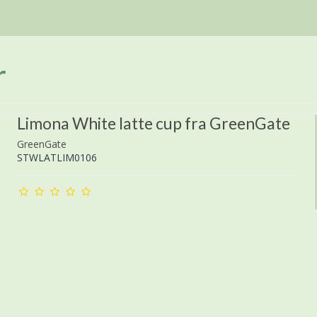
r
Limona White latte cup fra GreenGate
GreenGate
STWLATLIM0106