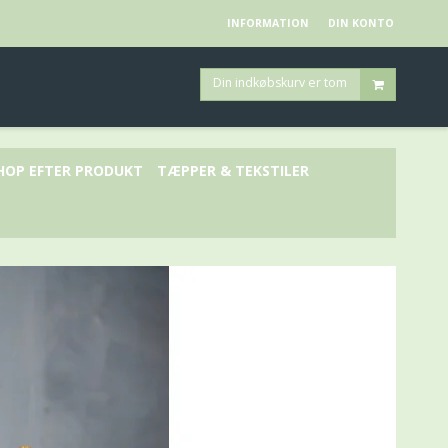
INFORMATION
DIN KONTO
Din indkøbskurv er tom
HOP EFTER PRODUKT
TÆPPER & TEKSTILER