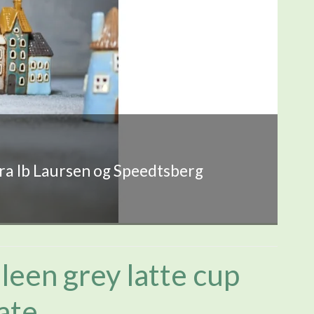
fra Ib Laursen og Speedtsberg
leen grey latte cup
ate