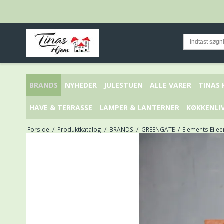
BRANDS
NYHEDER
JULESTUEN
ALLE VARER
TINAS
HAVE & TERRASSE
LAMPER & LANTERNER
KØKKENLI
Forside
/
Produktkatalog
/
BRANDS
/
GREENGATE
/
Elements Eilee