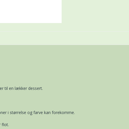
r til en lækker dessert.
ner i størrelse og farve kan forekomme.
flot.