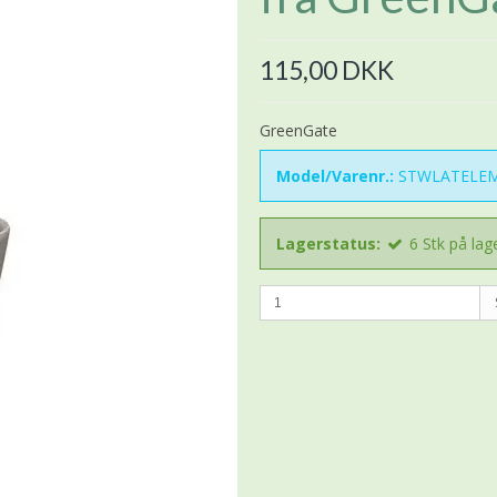
115,00 DKK
GreenGate
Model/Varenr.:
STWLATELEM
Lagerstatus:
6
Stk
på lag