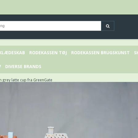
 KLÆDESKAB
RODEKASSEN TØJ
RODEKASSEN BRUGSKUNST
S
V
DIVERSE BRANDS
n grey latte cup fra GreenGate