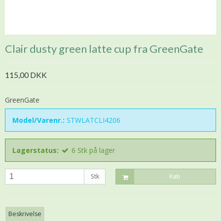
Clair dusty green latte cup fra GreenGate
115,00 DKK
GreenGate
Model/Varenr.:
STWLATCLI4206
Lagerstatus:
6
Stk
på lager
Stk
Køb
Beskrivelse