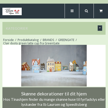
KATEGORIER
Forside
/
Produktkatalog
/
BRANDS
/
GREENGATE
/
Clair dusty green latte cup fra GreenGate
Skønne dekorationer til dit hjem
Hos Tinashjem finder du mange skønne huse til fyrfadslys eller
lyskæder fra Ib Laursen og Speedtsberg