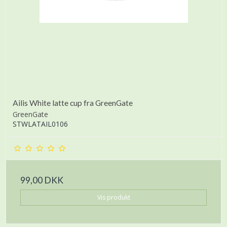
Ailis White latte cup fra GreenGate
GreenGate
STWLATAIL0106
99,00 DKK
Vis produkt