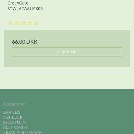
GreenGate
STWLATAALI9806
66,00 DKK
Vis produkt
Kategorier
BRANDS
NYHEDER
JULESTUEN
ALLE VARER
TINAS KLÆDESKAB