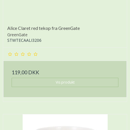
Alice Claret red tekop fra GreenGate
GreenGate
STWTECAALI3206
119,00 DKK
Vis produkt