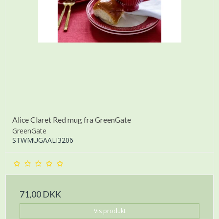
Alice Claret Red mug fra GreenGate
GreenGate
STWMUGAALI3206
71,00 DKK
Vis produkt