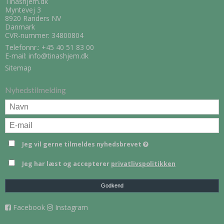
Tinashjem.dk
Myntevej 3
8920 Randers NV
Danmark
CVR-nummer: 34800804
Telefonnr.:
+45 40 51 83 00
E-mail
:
info@tinashjem.dk
Sitemap
Nyhedstilmelding
Jeg vil gerne tilmeldes nyhedsbrevet
Jeg har læst og accepterer
privatlivspolitikken
Godkend
Facebook
Instagram