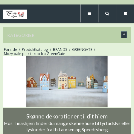
KATEGORIER
Forside
/
Produktkatalog
/
BRANDS
/
GREENGATE
/
Mozy pale pink tekop fra GreenGate
Skønne dekorationer til dit hjem
Hos Tinashjem finder du mange skønne huse til fyrfadslys eller
lyskæder fra Ib Laursen og Speedtsberg