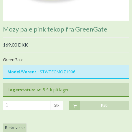
Mozy pale pink tekop fra GreenGate
169,00 DKK
GreenGate
Model/Varenr.:
STWTECMOZ1906
Lagerstatus:
5
Stk
på lager
Stk
Køb
Beskrivelse