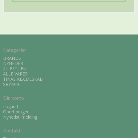
Kategorier
BRANDS
NYHEDER
JULESTUEN
ALLE VARER
TINAS KLÆDESKAB
Se mere
Din konto
Log ind
Opret bruger
Nyhedstilmelding
Kontakt