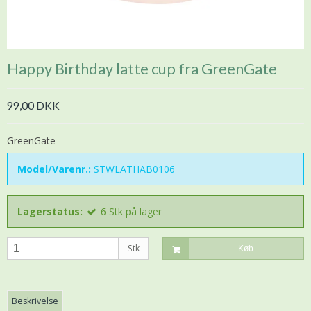
Happy Birthday latte cup fra GreenGate
99,00 DKK
GreenGate
Model/Varenr.:
STWLATHAB0106
Lagerstatus:
6
Stk
på lager
Stk
Køb
Beskrivelse