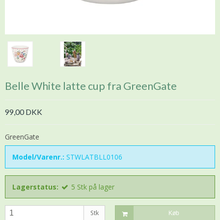
Belle White latte cup fra GreenGate
99,00 DKK
GreenGate
Model/Varenr.:
STWLATBLL0106
Lagerstatus:
5
Stk
på lager
Stk
Køb