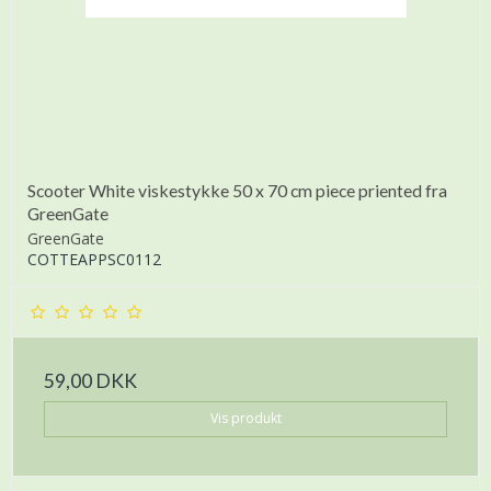
Scooter White viskestykke 50 x 70 cm piece priented fra
GreenGate
GreenGate
COTTEAPPSC0112
59,00 DKK
Vis produkt