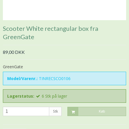
Scooter White rectangular box fra
GreenGate
89,00 DKK
GreenGate
Model/Varenr.:
TINRECSCO0106
Lagerstatus:
6
Stk
på lager
Stk
Køb