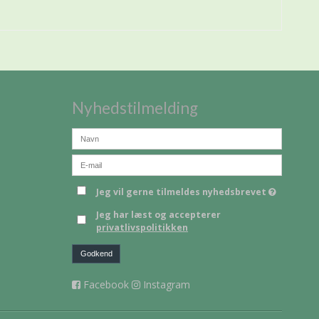
Nyhedstilmelding
Jeg vil gerne tilmeldes nyhedsbrevet
Jeg har læst og accepterer
privatlivspolitikken
Godkend
Facebook
Instagram