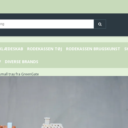
 KLÆDESKAB
RODEKASSEN TØJ
RODEKASSEN BRUGSKUNST
S
V
DIVERSE BRANDS
small tray fra GreenGate