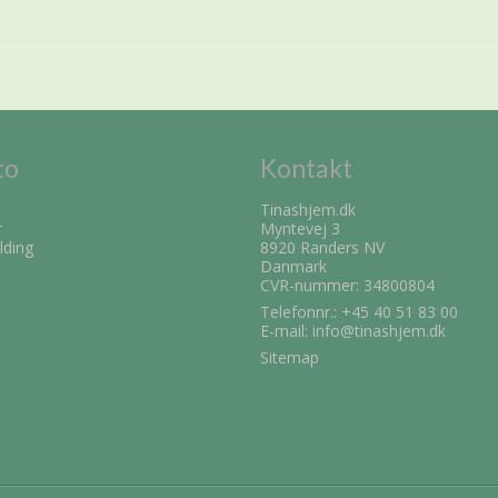
to
Kontakt
Tinashjem.dk
r
Myntevej 3
lding
8920 Randers NV
Danmark
CVR-nummer: 34800804
Telefonnr.:
+45 40 51 83 00
E-mail
:
info@tinashjem.dk
Sitemap