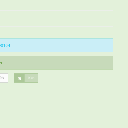
0104
er
Stk
Køb