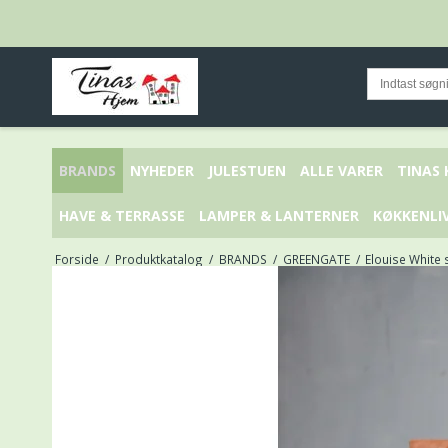
BRANDS
NYHEDER
JULESTUEN
ALLE VARER
TINAS
HAVE & TERRASSE
LAMPER & LANTERNER
KØKKENLI
Forside
/
Produktkatalog
/
BRANDS
/
GREENGATE
/
Elouise White 