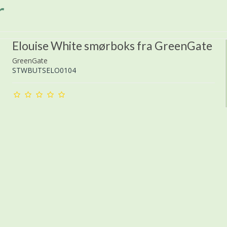
r
Elouise White smørboks fra GreenGate
GreenGate
STWBUTSELO0104