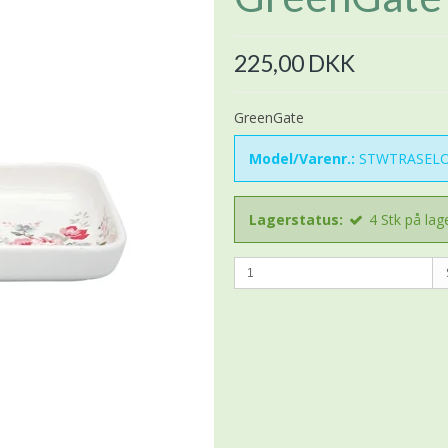
225,00 DKK
GreenGate
Model/Varenr.:
STWTRASELO
Lagerstatus:
4
Stk
på lag