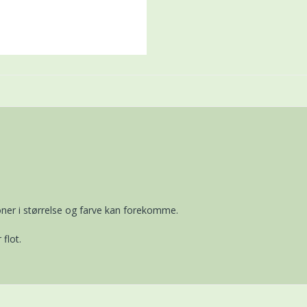
ner i størrelse og farve kan forekomme.
flot.