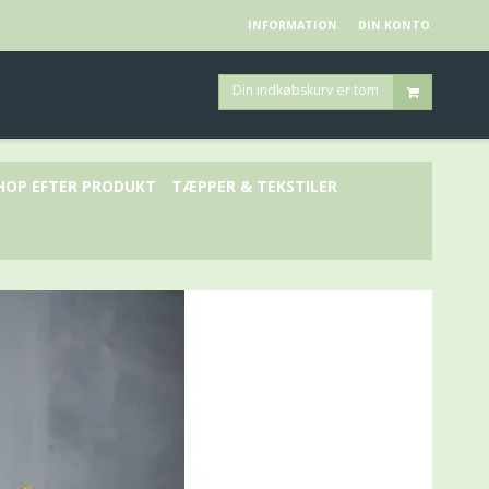
INFORMATION
DIN KONTO
Din indkøbskurv er tom
HOP EFTER PRODUKT
TÆPPER & TEKSTILER