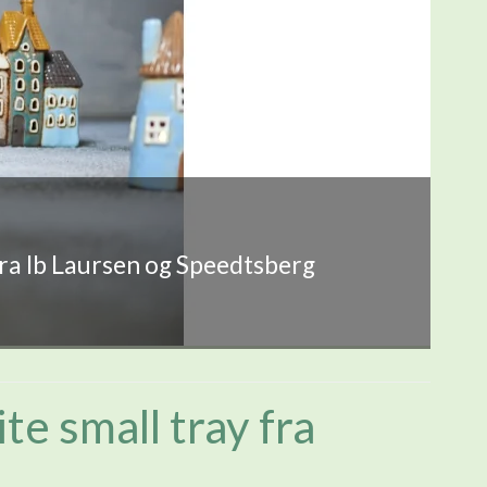
fra Ib Laursen og Speedtsberg
te small tray fra