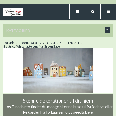
KATEGORIER
Forside
/
Produktkatalog
/
BRANDS
/
GREENGATE
/
Beatrice White latte cup fra GreenGate
Skønne dekorationer til dit hjem
Hos Tinashjem finder du mange skønne huse til fyrfadslys eller
lyskæder fra Ib Laursen og Speedtsberg