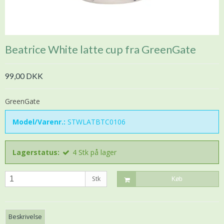
Beatrice White latte cup fra GreenGate
99,00 DKK
GreenGate
Model/Varenr.:
STWLATBTC0106
Lagerstatus:
4
Stk
på lager
Stk
Køb
Beskrivelse