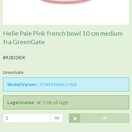
Helle Pale Pink french bowl 10 cm medium
fra GreenGate
89,00 DKK
GreenGate
Model/Varenr.:
STWFREMHLL1906
Lagerstatus:
5
Stk
på lager
Stk
Køb