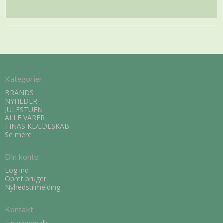
Kategorier
BRANDS
NYHEDER
JULESTUEN
ALLE VARER
TINAS KLÆDESKAB
Se mere
Din konto
Log ind
Opret bruger
Nyhedstilmelding
Kontakt
Tinashjem.dk