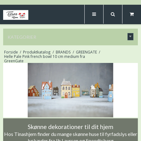
KATEGORIER
Forside
/
Produktkatalog
/
BRANDS
/
GREENGATE
/
Helle Pale Pink french bowl 10 cm medium fra
GreenGate
Skønne dekorationer til dit hjem
Hos Tinashjem finder du mange skønne huse til fyrfadslys eller
lyskæder fra Ib Laursen og Speedtsberg