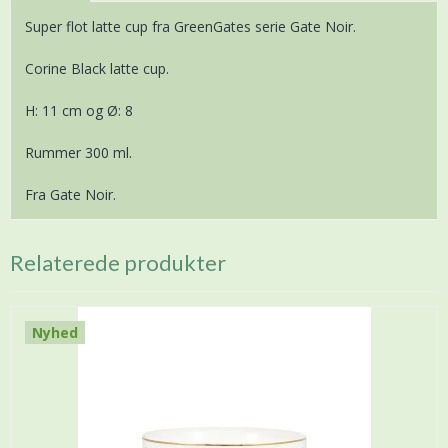
Super flot latte cup fra GreenGates serie Gate Noir.
Corine Black latte cup.
H: 11 cm og Ø: 8
Rummer 300 ml.
Fra Gate Noir.
Relaterede produkter
Nyhed