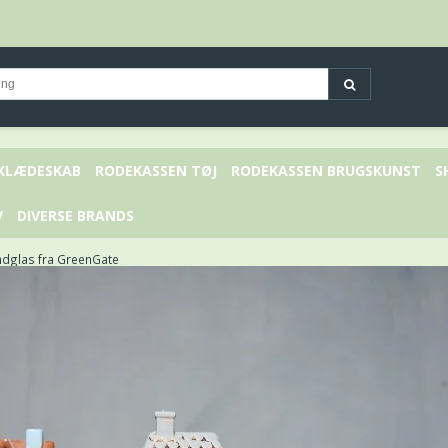
 KLÆDESKAB
RODEKASSEN TØJ
RODEKASSEN BRUGSKUNST
S
V
DIVERSE BRANDS
ndglas fra GreenGate