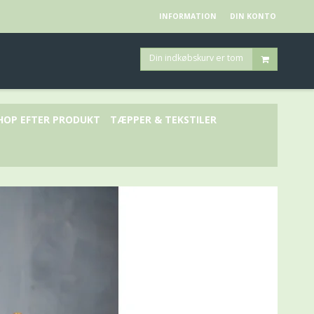
INFORMATION
DIN KONTO
Din indkøbskurv er tom
HOP EFTER PRODUKT
TÆPPER & TEKSTILER