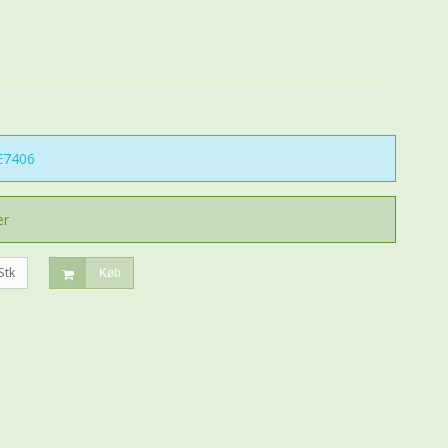
7406
er
Stk
Køb