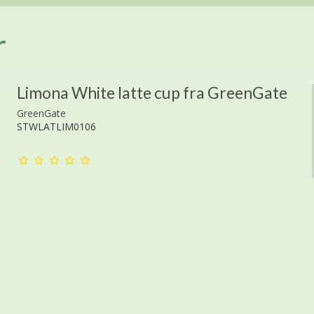
r
Limona White latte cup fra GreenGate
GreenGate
STWLATLIM0106