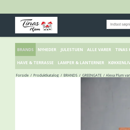
BRANDS
NYHEDER
JULESTUEN
ALLE VARER
TINAS
HAVE & TERRASSE
LAMPER & LANTERNER
KØKKENLI
Forside
/
Produktkatalog
/
BRANDS
/
GREENGATE
/
Alexa Plum va