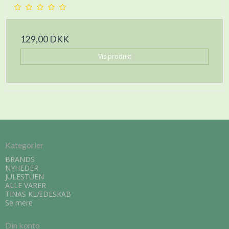
129,00 DKK
Vis produkt
Kategorier
BRANDS
NYHEDER
JULESTUEN
ALLE VARER
TINAS KLÆDESKAB
Se mere
Din konto