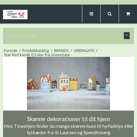
KATEGORIER
Forside
/
Produktkatalog
/
BRANDS
/
GREENGATE
/
Star Red kande 0,5 liter fra GreenGate
Skønne dekorationer til dit hjem
Hos Tinashjem finder du mange skønne huse til fyrfadslys eller
lyskæder fra Ib Laursen og Speedtsberg