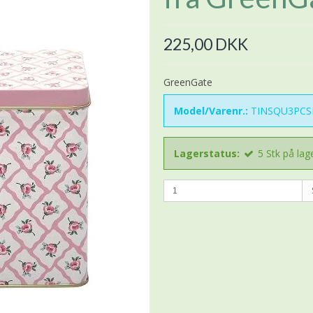
225,00 DKK
GreenGate
Model/Varenr.:
TINSQU3PCS
Lagerstatus:
5
Stk
på lag