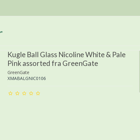
r
Kugle Ball Glass Nicoline White & Pale
Pink assorted fra GreenGate
GreenGate
XMABALGNIC0106