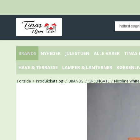
BRANDS
NYHEDER
JULESTUEN
ALLE VARER
TINAS
HAVE & TERRASSE
LAMPER & LANTERNER
KØKKENLI
Forside
/
Produktkatalog
/
BRANDS
/
GREENGATE
/
Nicoline White