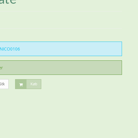
NICO0106
er
Stk
Køb