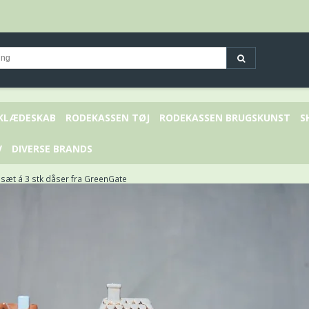
 KLÆDESKAB
RODEKASSEN TØJ
RODEKASSEN BRUGSKUNST
S
V
DIVERSE BRANDS
 sæt á 3 stk dåser fra GreenGate