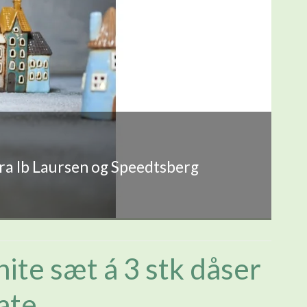
fra Ib Laursen og Speedtsberg
ite sæt á 3 stk dåser
ate