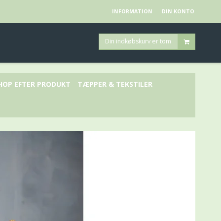
INFORMATION
DIN KONTO
Din indkøbskurv er tom
HOP EFTER PRODUKT
TÆPPER & TEKSTILER