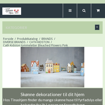
KATEGORIER
Forside
/
Produktkatalog
/
BRANDS
/
DIVERSE BRANDS
/
CATH KIDSTON
/
Cath Kidston lommeletter Bleached Flowers Pink
Skønne dekorationer til dit hjem
Hos Tinashjem finder du mange skønne huse til fyrfadslys eller
lyskæder fra Ib Laursen og Speedtsberg