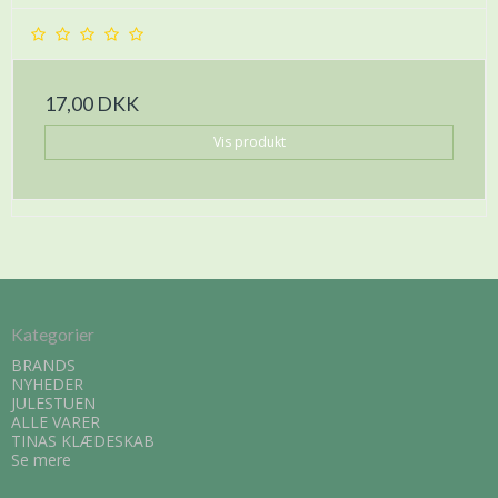
17,00 DKK
Vis produkt
Kategorier
BRANDS
NYHEDER
JULESTUEN
ALLE VARER
TINAS KLÆDESKAB
Se mere