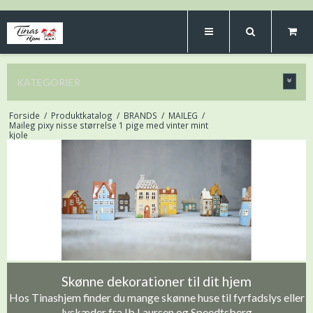
KATEGORIER
Forside
/
Produktkatalog
/
BRANDS
/
MAILEG
/
Maileg pixy nisse størrelse 1 pige med vinter mint
kjole
Skønne dekorationer til dit hjem
Hos Tinashjem finder du mange skønne huse til fyrfadslys eller
lyskæder fra Ib Laursen og Speedtsberg