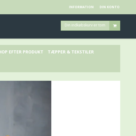
INFORMATION
DIN KONTO
Din indkøbskurv er tom
HOP EFTER PRODUKT
TÆPPER & TEKSTILER