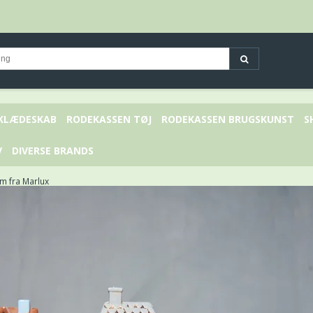
 KLÆDESKAB
RODEKASSEN TØJ
RODEKASSEN BRUGSKUNST
S
V
DIVERSE BRANDS
cm fra Marlux