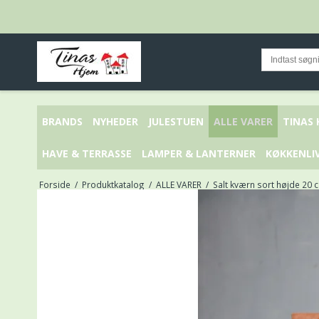
BRANDS
NYHEDER
JULESTUEN
ALLE VARER
TINAS
HAVE & TERRASSE
LAMPER & LANTERNER
KØKKENLI
Forside
/
Produktkatalog
/
ALLE VARER
/
Salt kværn sort højde 20 