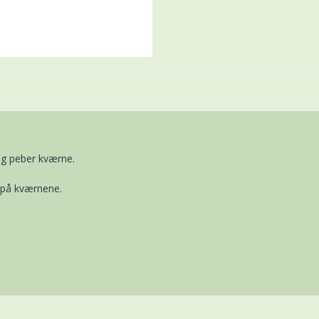
og peber kværne.
i på kværnene.