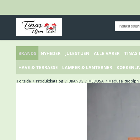
BRANDS
NYHEDER
JULESTUEN
ALLE VARER
TINAS
HAVE & TERRASSE
LAMPER & LANTERNER
KØKKENLI
Forside
/
Produktkatalog
/
BRANDS
/
MEDUSA
/
Medusa Rudolph s