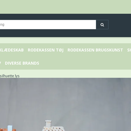
 KLÆDESKAB
RODEKASSEN TØJ
RODEKASSEN BRUGSKUNST
S
V
DIVERSE BRANDS
ilhuette lys