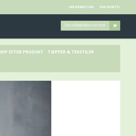
INFORMATION
DIN KONTO
Din indkøbskurv er tom
HOP EFTER PRODUKT
TÆPPER & TEKSTILER