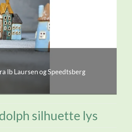
fra Ib Laursen og Speedtsberg
olph silhuette lys