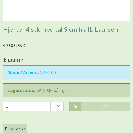
Hjerter 4 stk med tal 9 cm fra Ib Laursen
49,00 DKK
Ib Laursen
Model/Varenr.:
3876-00
Lagerstatus:
5
Stk
på lager
Stk
Køb
Beskrivelse