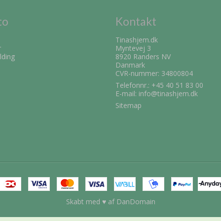
to
Kontakt
Tinashjem.dk
r
Myntevej 3
lding
8920 Randers NV
Danmark
CVR-nummer: 34800804
Telefonnr.:
+45 40 51 83 00
E-mail
:
info@tinashjem.dk
Sitemap
Skabt med ♥ af DanDomain