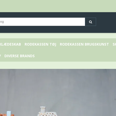
 KLÆDESKAB
RODEKASSEN TØJ
RODEKASSEN BRUGSKUNST
S
V
DIVERSE BRANDS