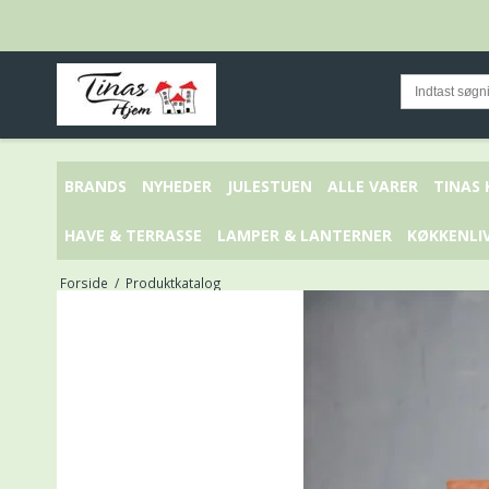
BRANDS
NYHEDER
JULESTUEN
ALLE VARER
TINAS
HAVE & TERRASSE
LAMPER & LANTERNER
KØKKENLI
Forside
/
Produktkatalog