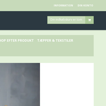
INFORMATION
DIN KONTO
Din indkøbskurv er tom
HOP EFTER PRODUKT
TÆPPER & TEKSTILER